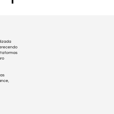
lizada
ferecendo
ataformas
uro
sas
ance,
s