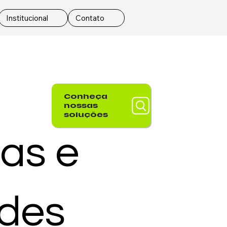
Institucional
Contato
Conheça
nossas
soluções
as e
ades