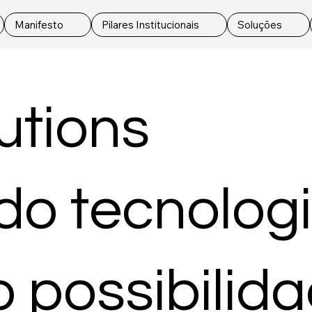
Manifesto
Pilares Institucionais
Soluções
utions
o tecnologi
o possibilid