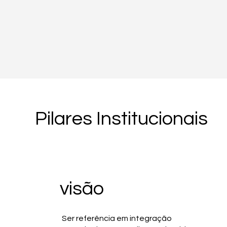
Porque o futuro pertence às empresas
que conseguem transformar
complexidade em eficiência.
E é exatamente isso que fazemos todos os
Pilares Institucionais
visão
Ser referência em integração